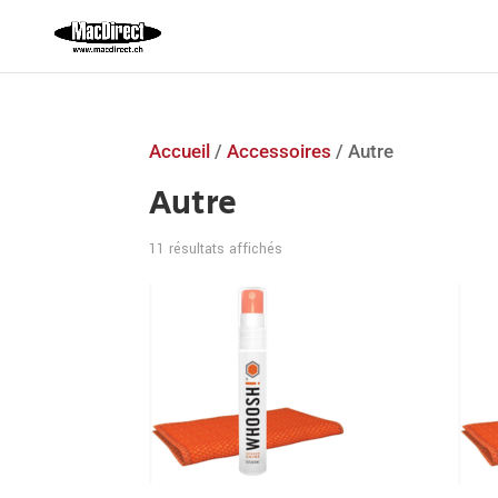
Accueil
/
Accessoires
/ Autre
Autre
Trié
11 résultats affichés
par
prix
croissant