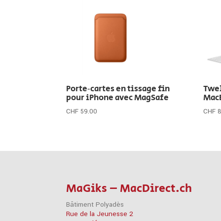
Porte‑cartes en tissage fin
Twel
pour iPhone avec MagSafe
Mac
CHF
59.00
CHF
MaGiks – MacDirect.ch
Bâtiment Polyadès
Rue de la Jeunesse 2