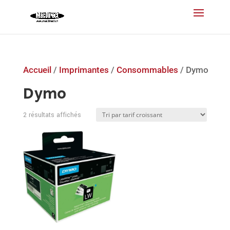
Accueil
/
Imprimantes
/
Consommables
/ Dymo
Dymo
Trié
2 résultats affichés
par
prix
croissant