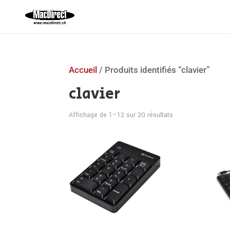
Accueil
/ Produits identifiés “clavier”
clavier
Trié
Affichage de 1–12 sur 20 résultats
par
prix
croissant