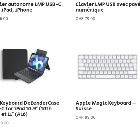
vier autonome LMP USB-C
Clavier LMP USB avec pav
 iPad, iPhone
numérique
5.00
CHF
79.00
 Keyboard DefenderCase
Apple Magic Keyboard –
C for iPad 10.9″ (10th
Suisse
 et 11″ (A16)
CHF
99.00
89.00