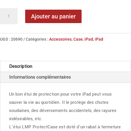
quantité
Ajouter au panier
de
LMP
ProtectCase
UGS :
20690
Catégories :
Accessoires
,
Case
,
iPad
,
iPad
pour
iPad
10.2"
Description
Informations complémentaires
Un bon étui de protection pour votre iPad peut vous
sauver la vie au quotidien. Il le protège des chutes
soudaines, des déversements accidentels, des rayures
indésirables, etc.
L'étui LMP ProtectCase est doté d'un rabat à fermeture