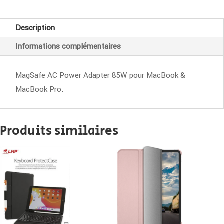
MagSafe
pour
Description
MacBook
Informations complémentaires
Pro
85W
MagSafe AC Power Adapter 85W pour MacBook &
MacBook Pro.
Produits similaires