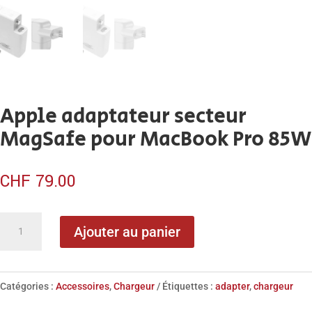
Apple adaptateur secteur
MagSafe pour MacBook Pro 85W
CHF
79.00
quantité
Ajouter au panier
de
Apple
adaptateur
Catégories :
Accessoires
,
Chargeur
Étiquettes :
adapter
,
chargeur
secteur