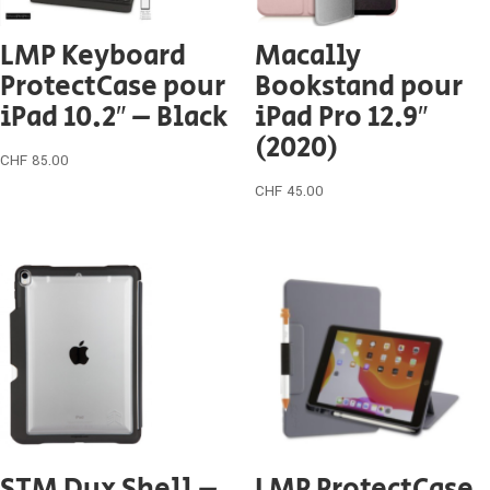
LMP Keyboard
Macally
ProtectCase pour
Bookstand pour
iPad 10.2″ – Black
iPad Pro 12.9″
(2020)
CHF
85.00
CHF
45.00
STM Dux Shell –
LMP ProtectCase