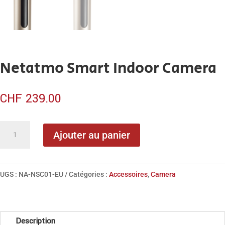
Netatmo Smart Indoor Camera
CHF
239.00
quantité
Ajouter au panier
de
Netatmo
Smart
UGS :
NA-NSC01-EU
Catégories :
Accessoires
,
Camera
Indoor
Camera
Description