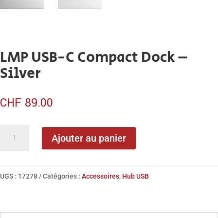
LMP USB-C Compact Dock –
Silver
CHF
89.00
quantité
Ajouter au panier
de
LMP
USB-
UGS :
17278
Catégories :
Accessoires
,
Hub USB
C
Compact
Dock