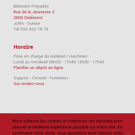
Bâtiment Polyadès
Rue de la Jeunesse 2
2800 Delémont
JURA - Suisse
Tél 032 422 78 78
Horaire
Prise en charge du matériel / machines :
Lundi au Vendredi 08h30 - 11h45 13h30 - 17h00
Planifier un dépôt en ligne
Support - Conseil - Formation :
Sur rendez-vous
Accessoires
Imprimantes
iPad
iPhone
Nous utilisons les cookies et collectons vos données pour
assurer la meilleure expérience possible sur notre site. En
Mac
Câbles
Disques durs
Logiciels
RAM
continuant votre visite, nous assumons avoir obtenu votre