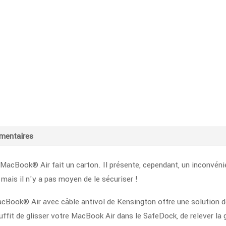
MacBook
Air
11"
mentaires
 MacBook® Air fait un carton. Il présente, cependant, un inconvénie
mais il n'y a pas moyen de le sécuriser !
Book® Air avec câble antivol de Kensington offre une solution de 
uffit de glisser votre MacBook Air dans le SafeDock, de relever la g