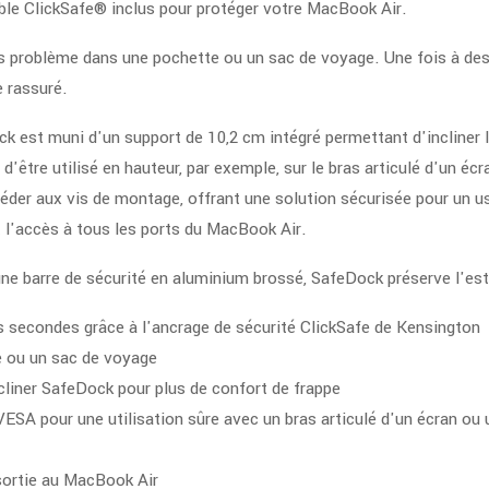
câble ClickSafe® inclus pour protéger votre MacBook Air.
ans problème dans une pochette ou un sac de voyage. Une fois à des
e rassuré.
 est muni d'un support de 10,2 cm intégré permettant d'incliner 
'être utilisé en hauteur, par exemple, sur le bras articulé d'un écr
er aux vis de montage, offrant une solution sécurisée pour un u
 l'accès à tous les ports du MacBook Air.
une barre de sécurité en aluminium brossé, SafeDock préserve l'es
es secondes grâce à l'ancrage de sécurité ClickSafe de Kensington
e ou un sac de voyage
cliner SafeDock pour plus de confort de frappe
A pour une utilisation sûre avec un bras articulé d'un écran ou 
sortie au MacBook Air