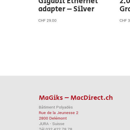
Gigabit Ethernet
2.
adapter – Silver
Gr
CHF
29.00
CHF
3
MaGiks – MacDirect.ch
Bâtiment Polyadès
Rue de la Jeunesse 2
2800 Delémont
JURA - Suisse
Tél 032 422 78 78