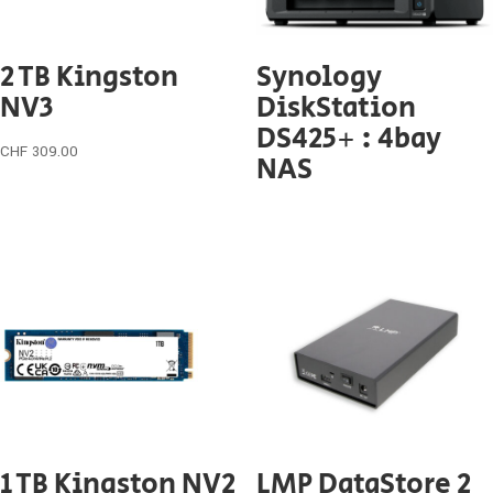
2 TB Kingston
Synology
NV3
DiskStation
DS425+ : 4bay
CHF
309.00
NAS
1 TB Kingston NV2
LMP DataStore 2