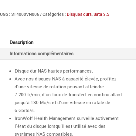
Seagate
Disque
UGS :
ST4000VN006
Catégories :
Disques durs
,
Sata 3.5
dur
IronWolf
3,5"
Description
SATA
Informations complémentaires
Disque dur NAS hautes performances.
Avec nos disques NAS à capacité élevée, profitez
d’une vitesse de rotation pouvant atteindre
7 200 tr/min, d’un taux de transfert en continu allant
jusqu’à 180 Mo/s et d’une vitesse en rafale de
6 Gbits/s.
IronWolf Health Management surveille activement
l'état du disque lorsqu'il est utilisé avec des
systèmes NAS compatibles.