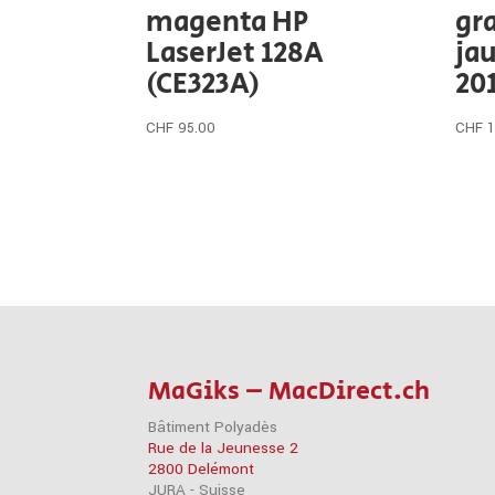
magenta HP
gr
LaserJet 128A
ja
(CE323A)
20
CHF
95.00
CHF
MaGiks – MacDirect.ch
Bâtiment Polyadès
Rue de la Jeunesse 2
2800 Delémont
JURA - Suisse