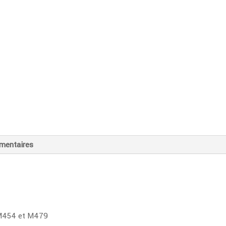
authentique
(W2032A)
mentaires
 M454 et M479