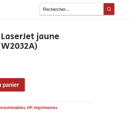
 LaserJet jaune
(W2032A)
u panier
onsommables
,
HP
,
Imprimantes