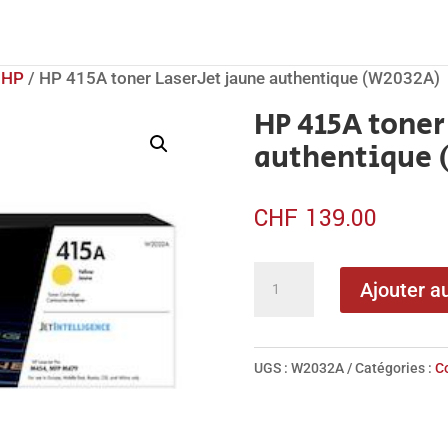
/
HP
/ HP 415A toner LaserJet jaune authentique (W2032A)
HP 415A toner
authentique 
CHF
139.00
quantité
Ajouter a
de
HP
415A
UGS :
W2032A
Catégories :
C
toner
LaserJet
jaune