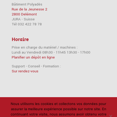
Bâtiment Polyadès
Rue de la Jeunesse 2
2800 Delémont
JURA - Suisse
Tél 032 422 78 78
Horaire
Prise en charge du matériel / machines :
Lundi au Vendredi 08h30 - 11h45 13h30 - 17h00
Planifier un dépôt en ligne
Support - Conseil - Formation :
Sur rendez-vous
Accessoires
Imprimantes
iPad
iPhone
Nous utilisons les cookies et collectons vos données pour
assurer la meilleure expérience possible sur notre site. En
Mac
Câbles
Disques durs
Logiciels
RAM
continuant votre visite, nous assumons avoir obtenu votre