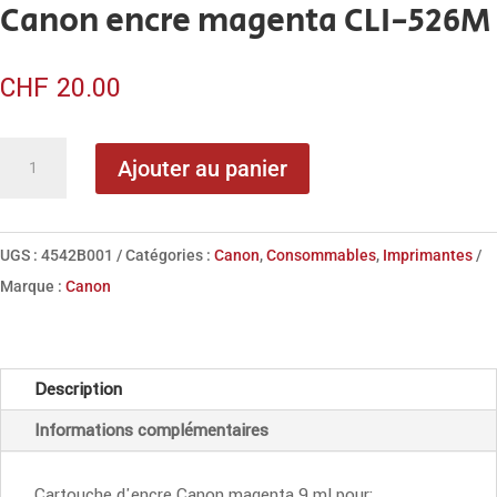
Canon encre magenta CLI-526M
CHF
20.00
quantité
Ajouter au panier
de
Canon
encre
UGS :
4542B001
Catégories :
Canon
,
Consommables
,
Imprimantes
magenta
Marque :
Canon
CLI-
526M
Description
Informations complémentaires
Cartouche d'encre Canon magenta 9 ml pour: