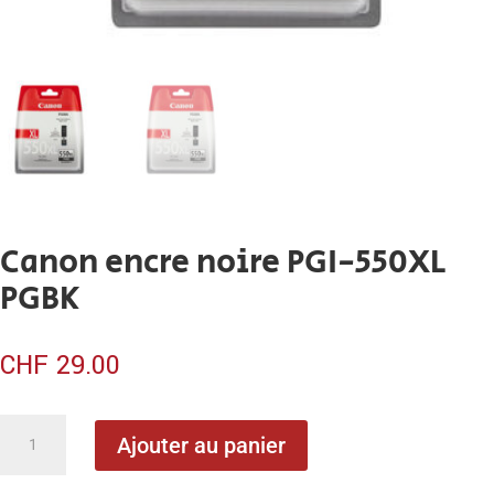
Canon encre noire PGI-550XL
PGBK
CHF
29.00
quantité
Ajouter au panier
de
Canon