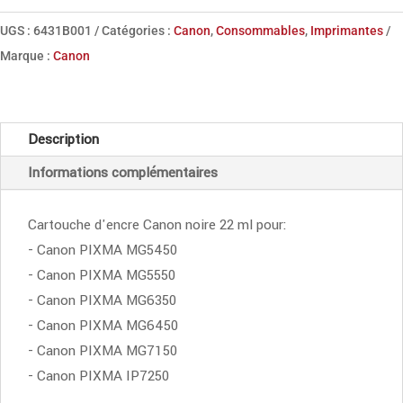
encre
UGS :
6431B001
Catégories :
Canon
,
Consommables
,
Imprimantes
noire
Marque :
Canon
PGI-
550XL
PGBK
Description
Informations complémentaires
Cartouche d'encre Canon noire 22 ml pour:
- Canon PIXMA MG5450
- Canon PIXMA MG5550
- Canon PIXMA MG6350
- Canon PIXMA MG6450
- Canon PIXMA MG7150
- Canon PIXMA IP7250