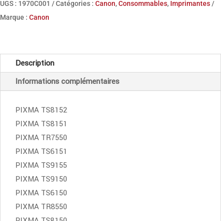
UGS :
1970C001
Catégories :
Canon
,
Consommables
,
Imprimantes
noire
Marque :
Canon
à
haut
rendement
Description
Canon
Informations complémentaires
PGI-
580XXL
PIXMA TS8152
PIXMA TS8151
PIXMA TR7550
PIXMA TS6151
PIXMA TS9155
PIXMA TS9150
PIXMA TS6150
PIXMA TR8550
PIXMA TS8150