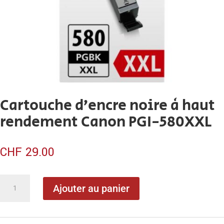
Cartouche d’encre noire à haut
rendement Canon PGI-580XXL
CHF
29.00
quantité
Ajouter au panier
de
Cartouche
d'encre