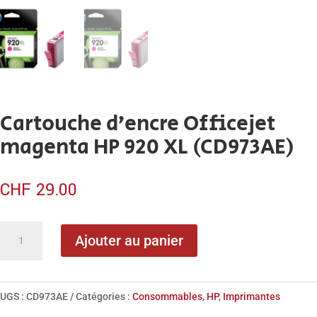
Cartouche d’encre Officejet
magenta HP 920 XL (CD973AE)
CHF
29.00
quantité
Ajouter au panier
de
Cartouche
d'encre
UGS :
CD973AE
Catégories :
Consommables
,
HP
,
Imprimantes
Officejet