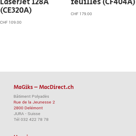
LaserJet 128A
feuilles (CF404A)
(CE320A)
CHF
179.00
CHF
109.00
MaGiks – MacDirect.ch
Bâtiment Polyadès
Rue de la Jeunesse 2
2800 Delémont
JURA - Suisse
Tél 032 422 78 78