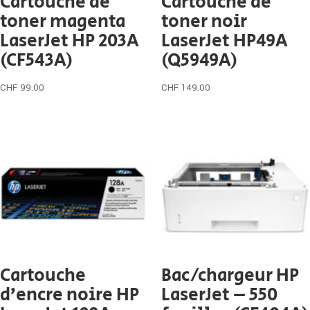
Cartouche de
Cartouche de
toner magenta
toner noir
LaserJet HP 203A
LaserJet HP49A
(CF543A)
(Q5949A)
CHF
99.00
CHF
149.00
Cartouche
Bac/chargeur HP
d’encre noire HP
LaserJet – 550