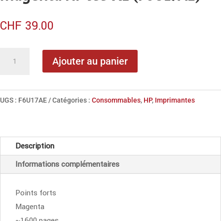
CHF
39.00
quantité
Ajouter au panier
de
Cartouche
d'encre
UGS :
F6U17AE
Catégories :
Consommables
,
HP
,
Imprimantes
Officejet
magenta
HP
Description
953
Informations complémentaires
XL
(F6U17AE)
Points forts
Magenta
~1600 pages