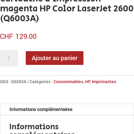
magenta HP Color LaserJet 2600
(Q6003A)
CHF
129.00
quantité
Ajouter au panier
de
Cartouche
d'impression
UGS :
Q6003A
Catégories :
Consommables
,
HP
,
Imprimantes
magenta
HP
Color
Informations complémentaires
LaserJet
2600
Informations
(Q6003A)