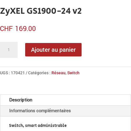
ZyXEL GS1900-24 v2
CHF
169.00
quantité
Ajouter au panier
de
ZyXEL
GS1900-
UGS :
170421
Catégories :
Réseau
,
Switch
24
v2
Description
Informations complémentaires
Switch, smart administrable