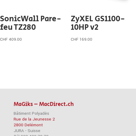
SonicWall Pare-
ZyXEL GS1100-
feu TZ280
10HP v2
CHF
409.00
CHF
169.00
MaGiks – MacDirect.ch
Bâtiment Polyadès
Rue de la Jeunesse 2
2800 Delémont
JURA - Suisse