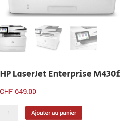
HP LaserJet Enterprise M430f
CHF
649.00
quantité
Ajouter au panier
de
HP