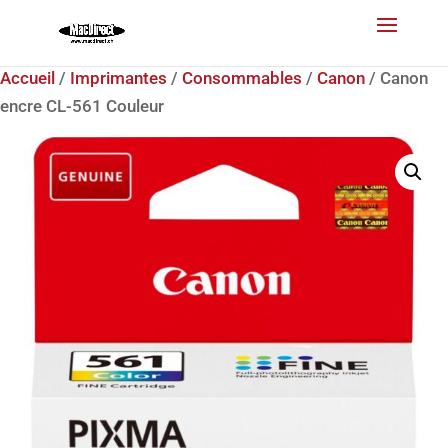
Accueil
/
Imprimantes
/
Consommables
/
Canon
/ Canon
encre CL-561 Couleur