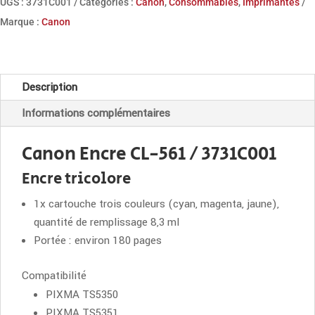
UGS :
3731C001
Catégories :
Canon
,
Consommables
,
Imprimantes
CL-
Marque :
Canon
561
Couleur
Description
Informations complémentaires
Canon Encre CL-561 / 3731C001
Encre tricolore
1x cartouche trois couleurs (cyan, magenta, jaune),
quantité de remplissage 8,3 ml
Portée : environ 180 pages
Compatibilité
PIXMA TS5350
PIXMA TS5351