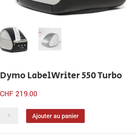
Dymo LabelWriter 550 Turbo
CHF
219.00
quantité
Ajouter au panier
de
Dymo