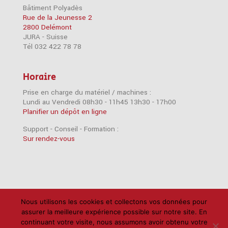
Bâtiment Polyadès
Rue de la Jeunesse 2
2800 Delémont
JURA - Suisse
Tél 032 422 78 78
Horaire
Prise en charge du matériel / machines :
Lundi au Vendredi 08h30 - 11h45 13h30 - 17h00
Planifier un dépôt en ligne
Support - Conseil - Formation :
Sur rendez-vous
Accessoires
Imprimantes
iPad
iPhone
Nous utilisons les cookies et collectons vos données pour
assurer la meilleure expérience possible sur notre site. En
Mac
Câbles
Disques durs
Logiciels
RAM
continuant votre visite, nous assumons avoir obtenu votre