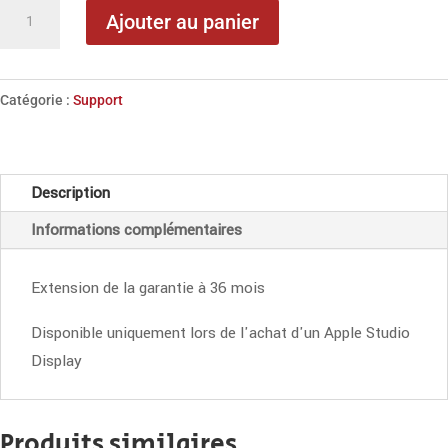
quantité
Ajouter au panier
de
MaGiks
CarePlan
Catégorie :
Support
pour
Studio
Display
Description
Informations complémentaires
Extension de la garantie à 36 mois
Disponible uniquement lors de l'achat d'un Apple Studio
Display
Produits similaires