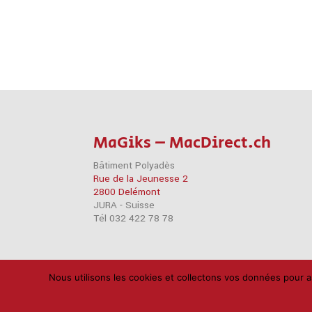
MaGiks – MacDirect.ch
Bâtiment Polyadès
Rue de la Jeunesse 2
2800 Delémont
JURA - Suisse
Tél 032 422 78 78
Nous utilisons les cookies et collectons vos données pour a
Accessoires
Imprimantes
iPad
iPhone