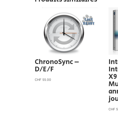
ChronoSync –
In
D/E/F
In
X9 
CHF
55.00
Mu
an
jo
CHF