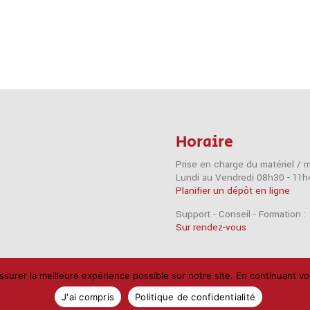
Horaire
Prise en charge du matériel / 
Lundi au Vendredi 08h30 - 11h
Planifier un dépôt en ligne
Support - Conseil - Formation :
Sur rendez-vous
ssurer la meilleure expérience possible sur notre site. En continuant 
Mac
Câbles
Disques durs
Logiciels
RAM
Réseau
Sca
J'ai compris
Politique de confidentialité