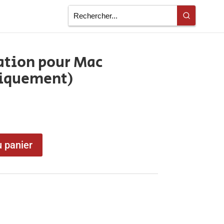
ation pour Mac
niquement)
u panier