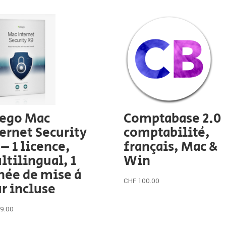
tego Mac
Comptabase 2.0
ternet Security
comptabilité,
– 1 licence,
français, Mac &
ltilingual, 1
Win
née de mise à
CHF
100.00
ur incluse
59.00