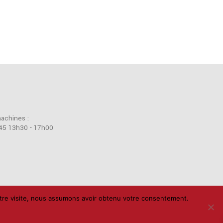
machines :
45 13h30 - 17h00
votre visite, nous assumons avoir obtenu votre consentement.
nners
Support
Politique de confidentialité