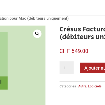
ation pour Mac (débiteurs uniquement)
Crésus Factur
(débiteurs u
CHF
649.00
quantité
Ajouter a
de
Crésus
Facturation
Catégories :
Autre
,
Logiciels
pour
Mac
(débiteurs