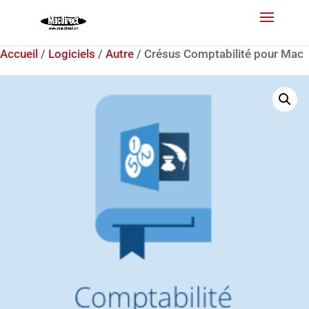
Accueil
/
Logiciels
/
Autre
/ Crésus Comptabilité pour Mac