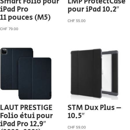
Smart Folio pour
LMP ProtectCase
iPad Pro
pour iPad 10.2″
11 pouces (M5)
CHF
55.00
CHF
79.00
LAUT PRESTIGE
STM Dux Plus –
Folio étui pour
10.5″
iPad Pro 12.9″
CHF
59.00