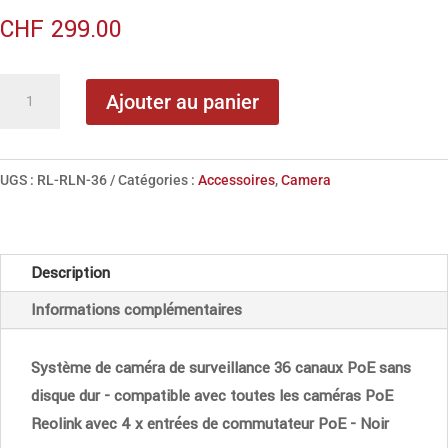
CHF
299.00
quantité
Ajouter au panier
de
Reolink
RLN-
UGS :
RL-RLN-36
Catégories :
Accessoires
,
Camera
36
PoE
NVR
Description
Informations complémentaires
Système de caméra de surveillance 36 canaux PoE sans
disque dur - compatible avec toutes les caméras PoE
Reolink avec 4 x entrées de commutateur PoE - Noir