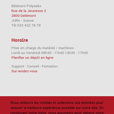
Bâtiment Polyadès
Rue de la Jeunesse 2
2800 Delémont
JURA - Suisse
Tél 032 422 78 78
Horaire
Prise en charge du matériel / machines :
Lundi au Vendredi 08h30 - 11h45 13h30 - 17h00
Planifier un dépôt en ligne
Support - Conseil - Formation :
Sur rendez-vous
Nous utilisons les cookies et collectons vos données pour
Accessoires
Imprimantes
iPad
iPhone
assurer la meilleure expérience possible sur notre site. En
Mac
Câbles
Disques durs
Logiciels
RAM
continuant votre visite, nous assumons avoir obtenu votre