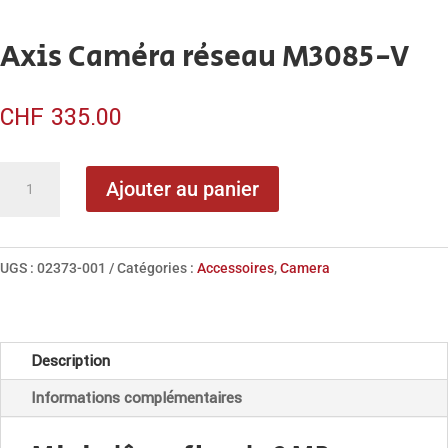
Axis Caméra réseau M3085-V
CHF
335.00
quantité
Ajouter au panier
de
Axis
Caméra
UGS :
02373-001
Catégories :
Accessoires
,
Camera
réseau
M3085-
V
Description
Informations complémentaires