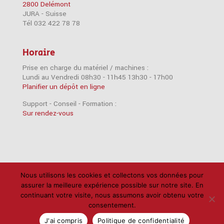
2800 Delémont
JURA - Suisse
Tél 032 422 78 78
Horaire
Prise en charge du matériel / machines :
Lundi au Vendredi 08h30 - 11h45 13h30 - 17h00
Planifier un dépôt en ligne
Support - Conseil - Formation :
Sur rendez-vous
Nous utilisons les cookies et collectons vos données pour
Accessoires
Imprimantes
iPad
iPhone
assurer la meilleure expérience possible sur notre site. En
Mac
Câbles
Disques durs
Logiciels
RAM
continuant votre visite, nous assumons avoir obtenu votre
consentement.
Réseau
Scanners
Support
Politique de confidentialité
J'ai compris
Politique de confidentialité