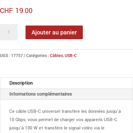
CHF
19.00
quantité
Ajouter au panier
de
LMP
câble
UGS :
17757
Catégories :
Câbles
,
USB-C
de
charge
USB-
Description
C
Informations complémentaires
(1m)
-
Blanc
Ce câble USB-C universel transfère les données jusqu'à
10 Gbps, vous permet de charger vos appareils USB-C
jusqu'à 100 W et transfère le signal vidéo via le