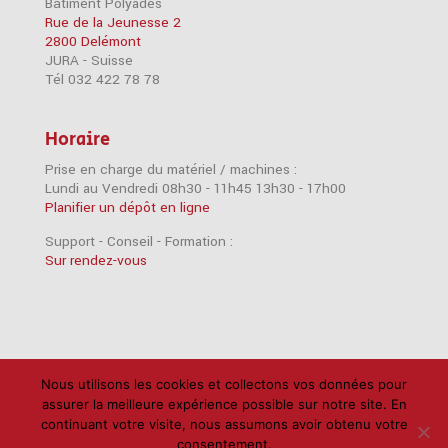
Bâtiment Polyadès
Rue de la Jeunesse 2
2800 Delémont
JURA - Suisse
Tél 032 422 78 78
Horaire
Prise en charge du matériel / machines :
Lundi au Vendredi 08h30 - 11h45 13h30 - 17h00
Planifier un dépôt en ligne
Support - Conseil - Formation :
Sur rendez-vous
Accessoires
Imprimantes
iPad
iPhone
Nous utilisons les cookies et collectons vos données pour
assurer la meilleure expérience possible sur notre site. En
Mac
Câbles
Disques durs
Logiciels
RAM
continuant votre visite, nous assumons avoir obtenu votre
Réseau
Scanners
Support
consentement.