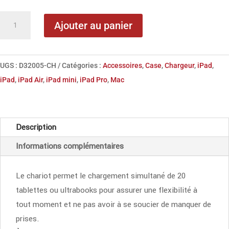
quantité
Ajouter au panier
de
DICOTA
Chariot
UGS :
D32005-CH
Catégories :
Accessoires
,
Case
,
Chargeur
,
iPad
,
de
iPad
,
iPad Air
,
iPad mini
,
iPad Pro
,
Mac
chargement
pour
20
Description
tablettes
Informations complémentaires
ou
ultrabooks
Le chariot permet le chargement simultané de 20
tablettes ou ultrabooks pour assurer une flexibilité à
tout moment et ne pas avoir à se soucier de manquer de
prises.