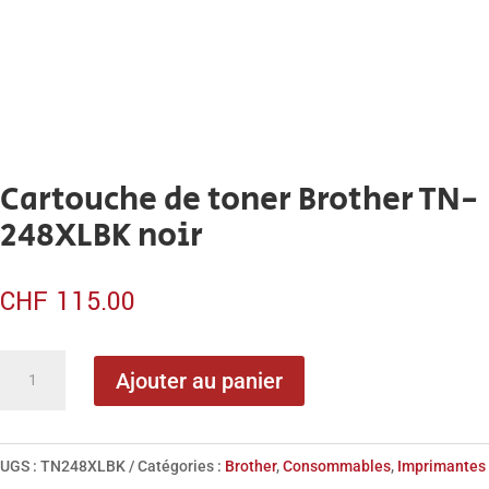
Cartouche de toner Brother TN-
248XLBK noir
CHF
115.00
quantité
Ajouter au panier
de
Cartouche
de
UGS :
TN248XLBK
Catégories :
Brother
,
Consommables
,
Imprimantes
toner