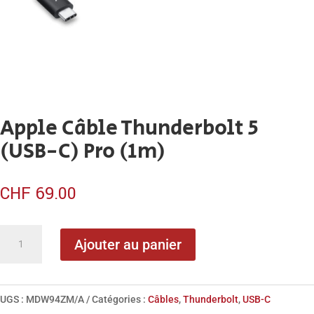
Apple Câble Thunderbolt 5
(USB-C) Pro (1m)
CHF
69.00
quantité
Ajouter au panier
de
Apple
Câble
UGS :
MDW94ZM/A
Catégories :
Câbles
,
Thunderbolt
,
USB-C
Thunderbolt