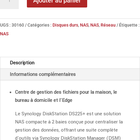
Ajouter au panier
de
Synology
DiskStation
UGS :
30160
Catégories :
Disques durs
,
NAS
,
NAS
,
Réseau
Étiquette :
DS225+
NAS
:
2bay
NAS
Description
Informations complémentaires
Centre de gestion des
fichiers pour la maison, le
bureau à domicile et l'Edge
Le Synology DiskStation DS225+ est une solution
NAS compacte à 2 baies conçue pour centraliser la
gestion des données, offrant une suite complète
d'outils via Synology DiskStation Manager (DSM)