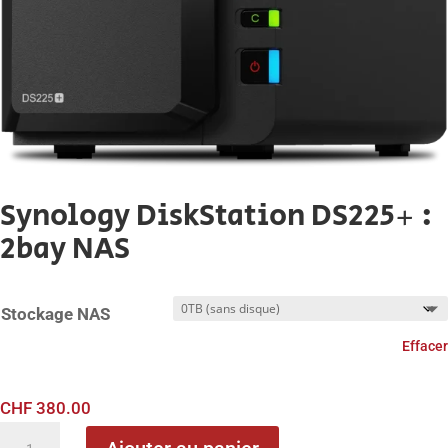
Synology DiskStation DS225+ :
2bay NAS
Stockage NAS
Effacer
CHF
380.00
quantité