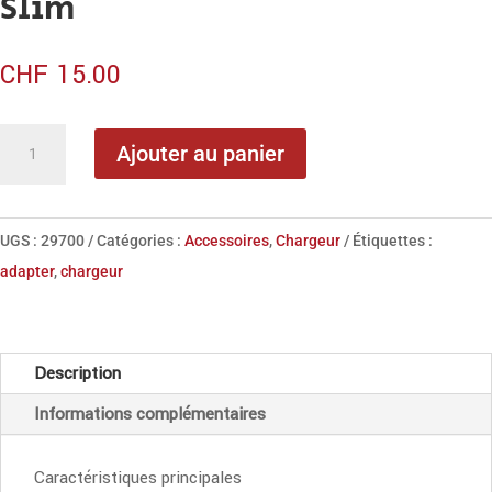
Slim
CHF
15.00
quantité
Ajouter au panier
de
LMP
Power
UGS :
29700
Catégories :
Accessoires
,
Chargeur
Étiquettes :
Adapter
adapter
,
chargeur
20W
Ultra
Slim
Description
Informations complémentaires
Caractéristiques principales