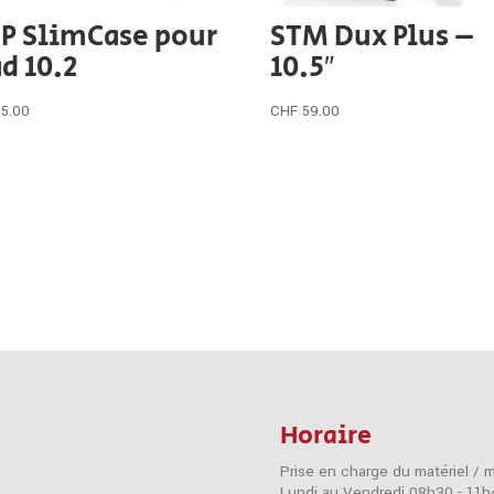
P SlimCase pour
STM Dux Plus –
d 10.2
10.5″
45.00
CHF
59.00
Horaire
Prise en charge du matériel / 
Lundi au Vendredi 08h30 - 11h