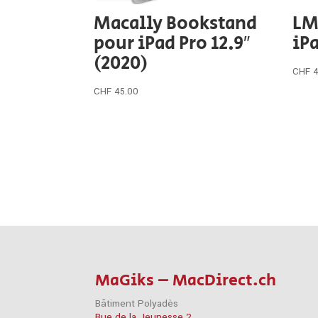
Macally Bookstand
LM
pour iPad Pro 12.9″
iPa
(2020)
CHF
CHF
45.00
MaGiks – MacDirect.ch
Bâtiment Polyadès
Rue de la Jeunesse 2