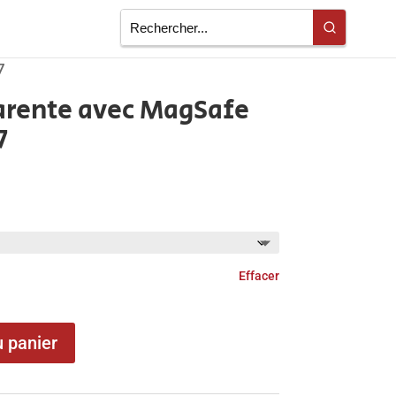
7
arente avec MagSafe
7
Effacer
u panier