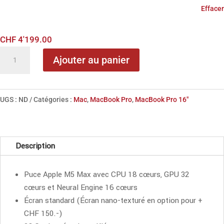
Effacer
CHF
4'199.00
quantité
Ajouter au panier
de
MacBook
Pro
UGS :
ND
Catégories :
Mac
,
MacBook Pro
,
MacBook Pro 16"
16",
Apple
M5
Description
Max,
18-
Puce Apple M5 Max avec CPU 18 cœurs, GPU 32
core
cœurs et Neural Engine 16 cœurs
CPU,
Écran standard (Écran nano-texturé en option pour +
32-
CHF 150.-)
core