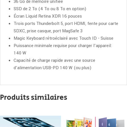
36 Go de mémoire unifiée
GPU,
SSD de 2 To (4 To ou 8 To en option)
Ram
Écran Liquid Retina XDR 16 pouces
36
Trois ports Thunderbolt 5, port HDMI, fente pour carte
Go
SDXC, prise casque, port MagSafe 3
Magic Keyboard rétroéclairé avec Touch ID - Suisse
Puissance minimale requise pour charger l’appareil:
140 W
Capacité de charge rapide avec une source
d’alimentation USB-PD 140 W (ou plus)
Produits similaires