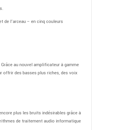
s.
t de l’arceau – en cinq couleurs
é. Grâce au nouvel amplificateur à gamme
 offrir des basses plus riches, des voix
core plus les bruits indésirables grâce à
rithmes de traite­ment audio infor­matique