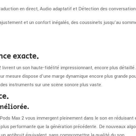
Traduction en direct, Audio adaptatif et Détection des conversation
ajustement et un confort inégalés, des coussinets jusqu’au somme
nce exacte.
 livrent un son haute-fidélité impressionnant, encore plus détaill
 sur mesure dispose d’une marge dyna­mique encore plus grande pour
e des instru­ments sur une scène sonore plus vaste.
ce.
améliorée.
Pods Max 2 vous immergent pleinement dans le son en réduisant en
x plus performante que la géné­ration précédente. De nouveaux algo
 un antibruit équivalent, sans com­promettre la qualité du son.