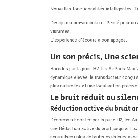
Nouvelles fonction­nalités intelligentes: 
Design circum-auriculaire. Pensé pour un 
vibrantes.
L’expé­rience d’écoute à son apogée.
Un son précis. Une scie
Boostés par la puce H2, les AirPods Max 2
dyna­mique élevée, le trans­ducteur conçu
plus naturelles et une locali­sation précis
Le bruit réduit au silen
Réduction active du bruit 
Désormais boostés par la puce H2, les Air
une Réduction active du bruit jusqu’à 1,5
neutralisent plus de bruits extérieurs avec