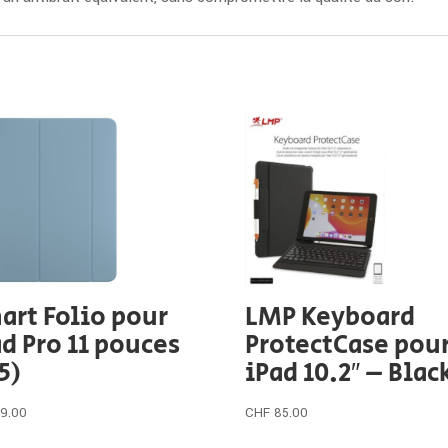
art Folio pour
LMP Keyboard
ad Pro 11 pouces
ProtectCase pou
5)
iPad 10.2″ – Blac
79.00
CHF
85.00