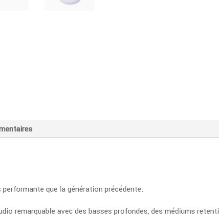
2
mentaires
s performante que la géné­ration précédente.
audio remar­quable avec des basses profondes, des médiums retentis