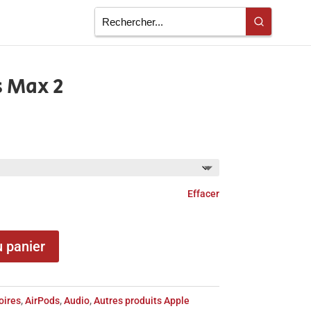
s Max 2
Effacer
u panier
oires
,
AirPods
,
Audio
,
Autres produits Apple