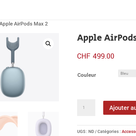
Apple AirPods Max 2
Apple AirPod
CHF
499.00
Couleur
quantité
Ajouter a
de
Apple
AirPods Max
UGS :
ND
Catégories :
Access