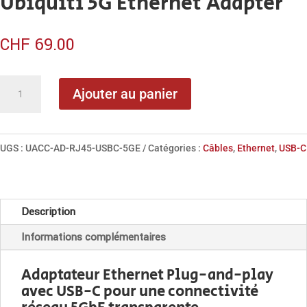
Ubiquiti 5G Ethernet Adapter
CHF
69.00
quantité
Ajouter au panier
de
Ubiquiti
5G
UGS :
UACC-AD-RJ45-USBC-5GE
Catégories :
Câbles
,
Ethernet
,
USB-C
Ethernet
Adapter
Description
Informations complémentaires
Adaptateur Ethernet Plug-and-play
avec USB-C pour une connectivité