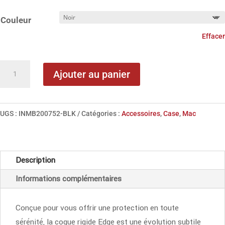
Couleur
Effacer
quantité
Ajouter au panier
de
Incase
Edge
UGS :
INMB200752-BLK
Catégories :
Accessoires
,
Case
,
Mac
Hardshell
pour
MacBook
Description
Air
Informations complémentaires
15"
Conçue pour vous offrir une protection en toute
sérénité, la coque rigide Edge est une évolution subtile