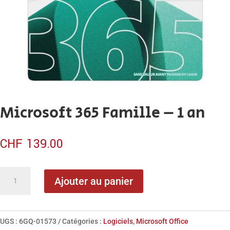
Microsoft 365 Famille – 1 an
CHF
139.00
quantité
Ajouter au panier
de
Microsoft
365
UGS :
6GQ-01573
Catégories :
Logiciels
,
Microsoft Office