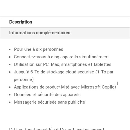
Famille
-
1
Description
an
Informations complémentaires
Pour une à six personnes
Connectez-vous à cinq appareils simultanément
Utilisation sur PC, Mac, smartphones et tablettes
Jusqu’à 6 To de stockage cloud sécurisé (1 To par
personne)
1
Applications de productivité avec Microsoft Copilot
Données et sécurité des appareils
Messagerie sécurisée sans publicité
[1] Les fonctionnalités d’IA sont exclusivement