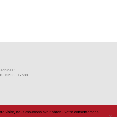
machines :
45 13h30 - 17h00
votre visite, nous assumons avoir obtenu votre consentement.