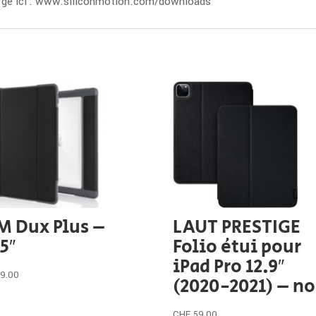
hargé ici : www.siliconmotion.com/downloads
M Dux Plus –
LAUT PRESTIGE
5″
Folio étui pour
iPad Pro 12.9″
59.00
(2020-2021) – no
CHF
59.00