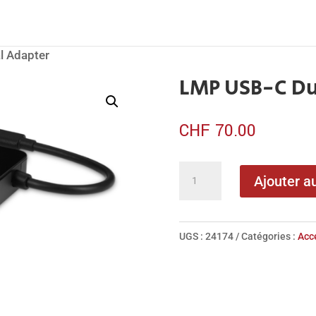
l Adapter
LMP USB-C Du
CHF
70.00
quantité
Ajouter a
de
LMP
USB-
UGS :
24174
Catégories :
Acc
C
Dual
Adapter