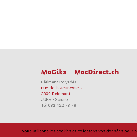
MaGiks – MacDirect.ch
Bâtiment Polyadès
Rue de la Jeunesse 2
2800 Delémont
JURA - Suisse
Tél 032 422 78 78
Nous utilisons les cookies et collectons vos données pour a