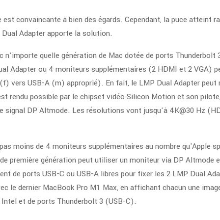
est convaincante à bien des égards. Cependant, la puce atteint ra
Dual Adapter apporte la solution.
ec n'importe quelle génération de Mac dotée de ports Thunderbolt 
l Adapter ou 4 moniteurs supplémentaires (2 HDMI et 2 VGA) peu
 vers USB-A (m) approprié). En fait, le LMP Dual Adapter peut mê
endu possible par le chipset vidéo Silicon Motion et son pilote, e
e le signal DP Altmode. Les résolutions vont jusqu'à 4K@30 Hz 
uter pas moins de 4 moniteurs supplémentaires au nombre qu'Apple
 de première génération peut utiliser un moniteur via DP Altmode 
mment de ports USB-C ou USB-A libres pour fixer les 2 LMP Dual Ad
 avec le dernier MacBook Pro M1 Max, en affichant chacun une imag
Intel et de ports Thunderbolt 3 (USB-C).