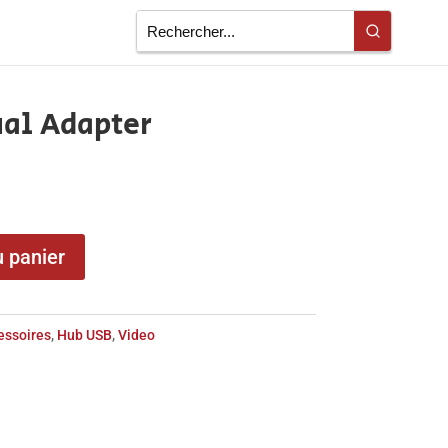
al Adapter
u panier
essoires
,
Hub USB
,
Video