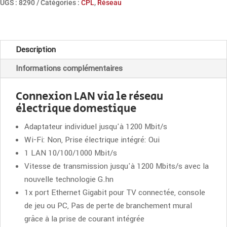
UGS :
8290
Catégories :
CPL
,
Réseau
Magic
1
LAN
Description
Adaptateur
Informations complémentaires
d'extension
Connexion LAN via le réseau
électrique domestique
Adaptateur individuel jusqu'à 1200 Mbit/s
Wi-Fi: Non, Prise électrique intégré: Oui
1 LAN 10/100/1000 Mbit/s
Vitesse de transmission jusqu'à 1200 Mbits/s avec la
nouvelle technologie G.hn
1x port Ethernet Gigabit pour TV connectée, console
de jeu ou PC, Pas de perte de branchement mural
grâce à la prise de courant intégrée