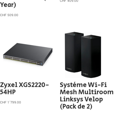
CHF
409.00
Year)
CHF
509.00
Zyxel XGS2220-
Système Wi-Fi
54HP
Mesh Multiroom
Linksys Velop
CHF
1'799.00
(Pack de 2)