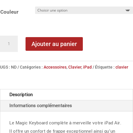
Couleur
quantité
Ajouter au panier
de
Apple
Magic
UGS :
ND
Catégories :
Accessoires
,
Clavier
,
iPad
Étiquette :
clavier
Keyboard
pour
iPad
Description
Air
Informations complémentaires
13"
(M4)
-
Le Magic Keyboard complète à merveille votre iPad Air.
Suisse
Il offre un confort de frappe exceptionnel ainsi qu’un